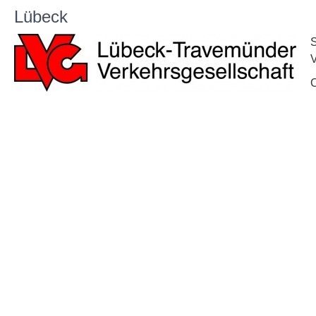
Lübeck
V
C